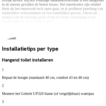
Eerlijk advies:
Bij een volledige badkamerrenovatie is een hangtoilet
in de meeste gevallen de betere keuze. Het meerkosten zijn relatief
klein als het muurwerk toch open gaat, en je profiteert jarenlang van
makkelijker schoonmaken en een ruimtelijker gevoel. Alleen als
budget echt de doorslag geeft of bij een losse vervanging is een
staand toilet de verstandige keuze.
Installatie
Installatietips per type
Hangend toilet installeren
1
Bepaal de hoogte (standaard 40 cm, comfort 43 tot 46 cm)
2
Monteer het Geberit UP320 frame (of vergelijkbaar) waterpas
3