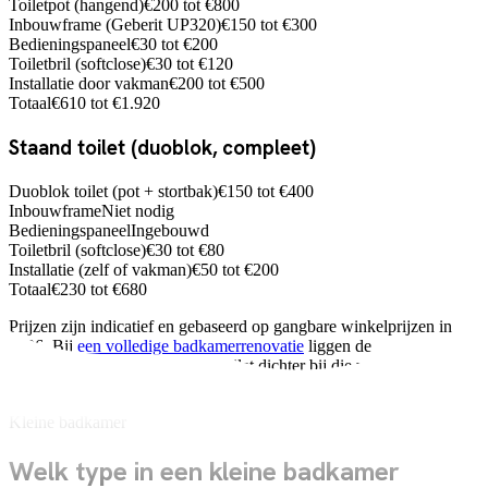
Toiletpot (hangend)
€200 tot €800
Inbouwframe (Geberit UP320)
€150 tot €300
Bedieningspaneel
€30 tot €200
Toiletbril (softclose)
€30 tot €120
Installatie door vakman
€200 tot €500
Totaal
€610 tot €1.920
Staand toilet (duoblok, compleet)
Duoblok toilet (pot + stortbak)
€150 tot €400
Inbouwframe
Niet nodig
Bedieningspaneel
Ingebouwd
Toiletbril (softclose)
€30 tot €80
Installatie (zelf of vakman)
€50 tot €200
Totaal
€230 tot €680
Prijzen zijn indicatief en gebaseerd op gangbare winkelprijzen in
2026. Bij
een volledige badkamerrenovatie
liggen de
installatiekosten voor een hangtoilet dichter bij die van een staand
toilet, omdat het muurwerk toch open gaat.
Kleine badkamer
Welk type in een kleine badkamer