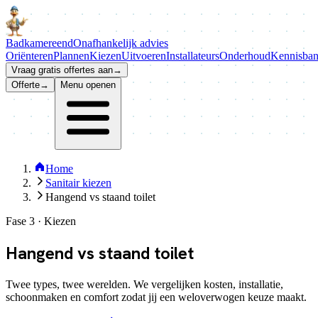
Badkamer
eend
Onafhankelijk advies
Oriënteren
Plannen
Kiezen
Uitvoeren
Installateurs
Onderhoud
Kennisba
Vraag gratis offertes aan
→
Offerte
→
Menu openen
Home
Sanitair kiezen
Hangend vs staand toilet
Fase 3 · Kiezen
Hangend vs staand
toilet
Twee types, twee werelden. We vergelijken kosten, installatie,
schoonmaken en comfort zodat jij een weloverwogen keuze maakt.