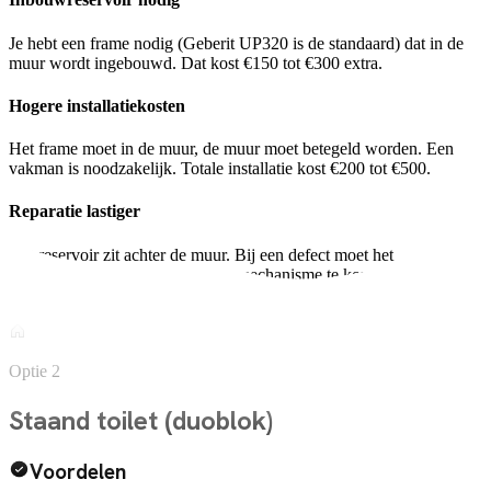
Je hebt een frame nodig (Geberit UP320 is de standaard) dat in de
muur wordt ingebouwd. Dat kost €150 tot €300 extra.
Hogere installatiekosten
Het frame moet in de muur, de muur moet betegeld worden. Een
vakman is noodzakelijk. Totale installatie kost €200 tot €500.
Reparatie lastiger
Het reservoir zit achter de muur. Bij een defect moet het
bedieningspaneel eraf om bij het mechanisme te komen. Gelukkig
gaat dit zelden stuk.
Optie 2
Staand toilet (duoblok)
Voordelen