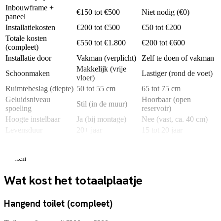
Inbouwframe +
€150 tot €500
Niet nodig (€0)
paneel
Installatiekosten
€200 tot €500
€50 tot €200
Totale kosten
€550 tot €1.800
€200 tot €600
(compleet)
Installatie door
Vakman (verplicht)
Zelf te doen of vakman
Makkelijk (vrije
Schoonmaken
Lastiger (rond de voet)
vloer)
Ruimtebeslag (diepte)
50 tot 55 cm
65 tot 75 cm
Geluidsniveau
Hoorbaar (open
Stil (in de muur)
spoeling
reservoir)
Hoogte instelbaar
Ja (bij montage)
Nee (vast, ca. 40 cm)
Levensduur
20+ jaar
15 tot 20 jaar
Kosten
Wat kost het totaalplaatje
Hangend toilet (compleet)