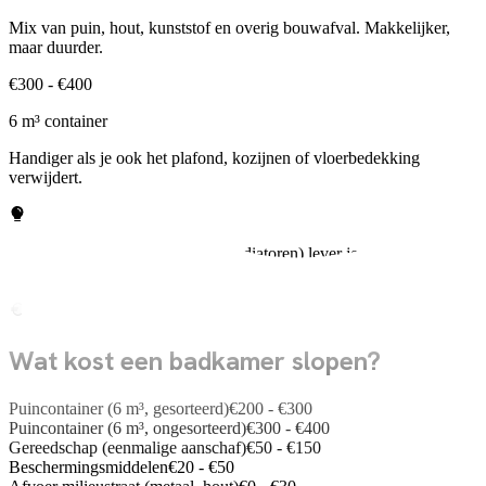
Mix van puin, hout, kunststof en overig bouwafval. Makkelijker,
maar duurder.
€300 - €400
6 m³ container
Handiger als je ook het plafond, kozijnen of vloerbedekking
verwijdert.
Metaal (oude kranen, leidingen, radiatoren) lever je gratis in bij de
milieustraat. Dat scheelt gewicht in je container en dus geld.
Wat kost een badkamer slopen?
Puincontainer (6 m³, gesorteerd)
€
200
- €
300
Puincontainer (6 m³, ongesorteerd)
€
300
- €
400
Gereedschap (eenmalige aanschaf)
€
50
- €
150
Beschermingsmiddelen
€
20
- €
50