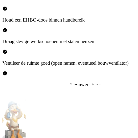
Houd een EHBO-doos binnen handbereik
Draag stevige werkschoenen met stalen neuzen
Ventileer de ruimte goed (open ramen, eventueel bouwventilator)
Neem elke 45 minuten een pauze. Sloopwerk is zwaar en fouten
ontstaan door vermoeidheid