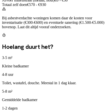
Afvoer milieustraat (metaal, hout)
€
0
- €
30
Totaal zelf doen
€
570
- €
930
Bij asbestverdachte woningen komen daar de kosten voor
inventarisatie (€300-€600) en eventuele sanering (€1.500-€5.000)
bovenop. Laat dit altijd vooraf onderzoeken.
Hoelang duurt het?
3-5 m²
Kleine badkamer
4-8 uur
Toilet, wastafel, douche. Meestal in 1 dag klaar.
5-8 m²
Gemiddelde badkamer
1-2 dagen