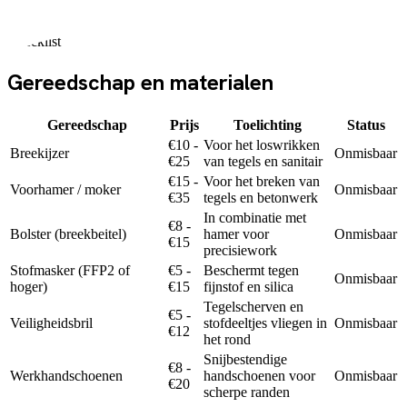
Checklist
Gereedschap en materialen
Gereedschap
Prijs
Toelichting
Status
€10 -
Voor het loswrikken
Breekijzer
Onmisbaar
€25
van tegels en sanitair
€15 -
Voor het breken van
Voorhamer / moker
Onmisbaar
€35
tegels en betonwerk
In combinatie met
€8 -
Bolster (breekbeitel)
hamer voor
Onmisbaar
€15
precisiework
Stofmasker (FFP2 of
€5 -
Beschermt tegen
Onmisbaar
hoger)
€15
fijnstof en silica
Tegelscherven en
€5 -
Veiligheidsbril
stofdeeltjes vliegen in
Onmisbaar
€12
het rond
Snijbestendige
€8 -
Werkhandschoenen
handschoenen voor
Onmisbaar
€20
scherpe randen