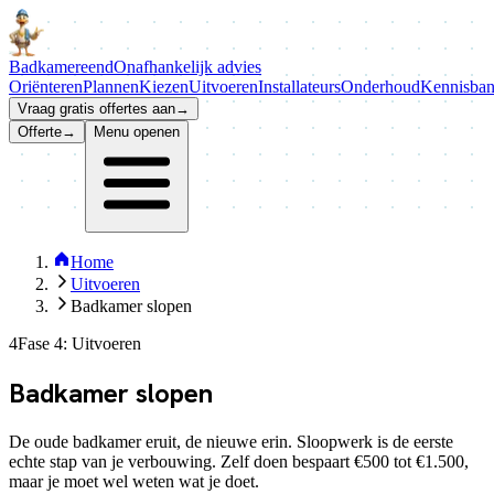
Badkamer
eend
Onafhankelijk advies
Oriënteren
Plannen
Kiezen
Uitvoeren
Installateurs
Onderhoud
Kennisba
Vraag gratis offertes aan
→
Offerte
→
Menu openen
Home
Uitvoeren
Badkamer slopen
4
Fase 4: Uitvoeren
Badkamer
slopen
De oude badkamer eruit, de nieuwe erin. Sloopwerk is de eerste
echte stap van je verbouwing. Zelf doen bespaart €500 tot €1.500,
maar je moet wel weten wat je doet.