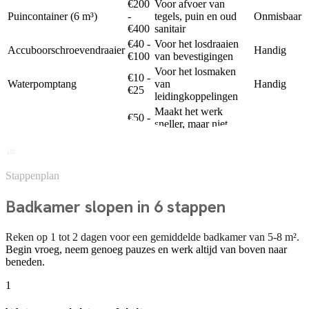
€200
Voor afvoer van
Puincontainer (6 m³)
-
tegels, puin en oud
Onmisbaar
€400
sanitair
€40 -
Voor het losdraaien
Accuboorschroevendraaier
Handig
€100
van bevestigingen
Voor het losmaken
€10 -
Waterpomptang
van
Handig
€25
leidingkoppelingen
Maakt het werk
€50 -
Multitool / reciprozaag
sneller, maar niet
Handig
€120
strikt nodig
Stappenplan
Badkamer slopen in 6 stappen
Reken op 1 tot 2 dagen voor een gemiddelde badkamer van 5-8 m².
Begin vroeg, neem genoeg pauzes en werk altijd van boven naar
beneden.
1