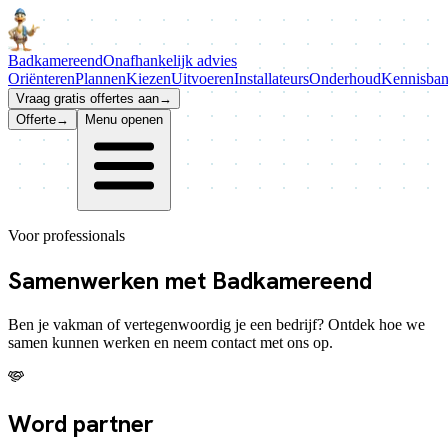
Badkamer
eend
Onafhankelijk advies
Oriënteren
Plannen
Kiezen
Uitvoeren
Installateurs
Onderhoud
Kennisba
Vraag gratis offertes aan
→
Offerte
→
Menu openen
Voor professionals
Samenwerken met
Badkamereend
Ben je vakman of vertegenwoordig je een bedrijf? Ontdek hoe we
samen kunnen werken en neem contact met ons op.
Word partner