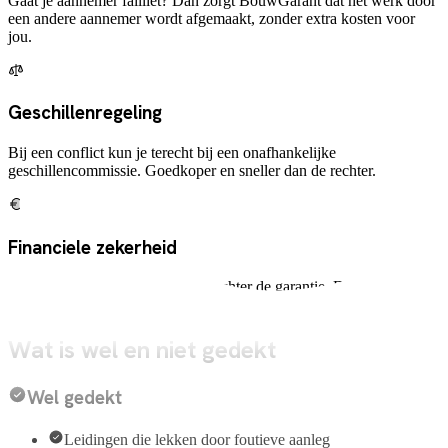
Gaat je aannemer failliet? Dan zorgt BouwGarant dat het werk door
een andere aannemer wordt afgemaakt, zonder extra kosten voor
jou.
Geschillenregeling
Bij een conflict kun je terecht bij een onafhankelijke
geschillencommissie. Goedkoper en sneller dan de rechter.
Financiele zekerheid
Er staat een financiele waarborg achter de garantie. Dat geeft
zekerheid dat herstel ook daadwerkelijk wordt uitgevoerd.
Wat is wel en niet gedekt
Wel gedekt
Leidingen die lekken door foutieve aanleg