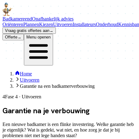
Badkamer
eend
Onafhankelijk advies
Oriënteren
Plannen
Kiezen
Uitvoeren
Installateurs
Onderhoud
Kennisba
Vraag gratis offertes aan
→
Offerte
→
Menu openen
Home
Uitvoeren
Garantie na een badkamerverbouwing
4
Fase 4 · Uitvoeren
Garantie na je
verbouwing
Een nieuwe badkamer is een flinke investering. Welke garantie heb
je eigenlijk? Wat is gedekt, wat niet, en hoe zorg je dat je bij
problemen niet met lege handen staat?