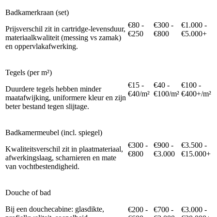
Badkamerkraan (set)
€80 -
€300 -
€1.000 -
Prijsverschil zit in cartridge-levensduur,
€250
€800
€5.000+
materiaalkwaliteit (messing vs zamak)
en oppervlakafwerking.
Tegels (per m²)
€15 -
€40 -
€100 -
Duurdere tegels hebben minder
€40/m²
€100/m²
€400+/m²
maatafwijking, uniformere kleur en zijn
beter bestand tegen slijtage.
Badkamermeubel (incl. spiegel)
€300 -
€900 -
€3.500 -
Kwaliteitsverschil zit in plaatmateriaal,
€800
€3.000
€15.000+
afwerkingslaag, scharnieren en mate
van vochtbestendigheid.
Douche of bad
Bij een douchecabine: glasdikte,
€200 -
€700 -
€3.000 -