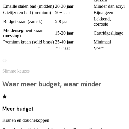
Emaille stalen bad (midden)
20-30 jaar
Minder dan acryl
Gietijzeren bad (premium)
50+ jaar
Bijna geen
Lekkend,
Budgetkraan (zamak)
5-8 jaar
corrosie
Middensegment kraan
15-20 jaar
Cartridgeslijtage
(messing)
Premium kraan (solid brass)
25-40 jaar
Minimaal
Budget tegel (wand)
20+ jaar
Voegverkleuring
Premium porseleinen slab
50+ jaar
Vrijwel geen
Slimme keuzes
Waar meer budget, waar minder
Meer budget
Kranen en douchekoppen