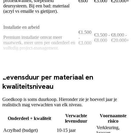
profielkwaliteit, soepelheid
€600
€3.000
€20.000+
deursysteem. Bij een bad: materiaal
(acryl vs emaille vs gietijzer).
Installatie en arbeid
€1.500
€3.500 -
€8.000 -
Premium installatie omvat meer
-
€8.000
€20.000+
maatwerk, meer uren per onderdeel en
€3.000
volledig project-management.
De lange termijn
Levensduur per materiaal en
kwaliteitsniveau
Goedkoop is soms duurkoop. Hieronder zie je hoeveel jaar je
realistisch mag verwachten van elk niveau.
Verwachte
Voornaamste
Onderdeel + kwaliteit
levensduur
risico
Verkleuring,
Acrylbad (budget)
10-15 jaar
krassen