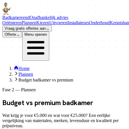
Badkamer
eend
Onafhankelijk advies
Oriënteren
Plannen
Kiezen
Uitvoeren
Installateurs
Onderhoud
Kennisba
Vraag gratis offertes aan
→
Offerte
→
Menu openen
Home
Plannen
Budget badkamer vs premium
Fase 2 — Plannen
Budget vs
premium
badkamer
Wat krijg je voor €5.000 en wat voor €25.000? Een eerlijke
vergelijking van materialen, merken, levensduur en kwaliteit per
prijsniveau.