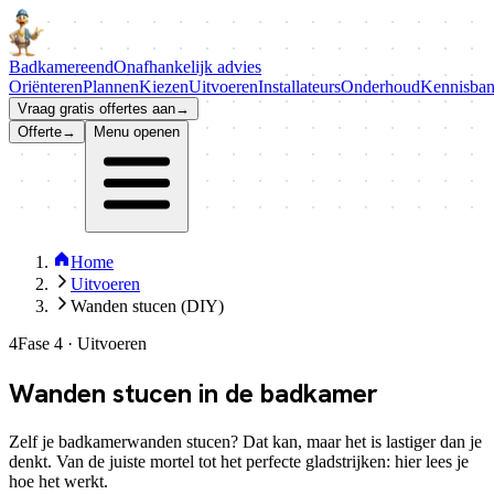
Badkamer
eend
Onafhankelijk advies
Oriënteren
Plannen
Kiezen
Uitvoeren
Installateurs
Onderhoud
Kennisba
Vraag gratis offertes aan
→
Offerte
→
Menu openen
Home
Uitvoeren
Wanden stucen (DIY)
4
Fase 4 · Uitvoeren
Wanden
stucen
in de badkamer
Zelf je badkamerwanden stucen? Dat kan, maar het is lastiger dan je
denkt. Van de juiste mortel tot het perfecte gladstrijken: hier lees je
hoe het werkt.