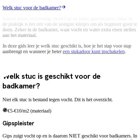
Welk stuc voor de badkamer?
Stucen klinkt eenvoudig: mortel op de muur, gladstrijken, klaar. In
de praktijk is het een van de lastigste klusjes om als beginner goed te
doen. Zeker in de badkamer, waar vocht en water extra eisen stellen
aan het materiaal.
In deze gids leer je welk stuc geschikt is, hoe je het stap voor stap
aanbrengt en wanneer je beter
een stukadoor kunt inschakelen
.
Stucsoorten
Welk stuc is geschikt voor de
badkamer?
Niet elk stuc is bestand tegen vocht. Dit is het overzicht.
€5-€10/m2 (materiaal)
Gipspleister
Gips zuigt vocht op en is daarom NIET geschikt voor badkamers. In