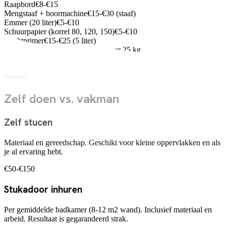
Raapbord
€8-€15
Mengstaaf + boormachine
€15-€30 (staaf)
Emmer (20 liter)
€5-€10
Schuurpapier (korrel 80, 120, 150)
€5-€10
Hechtprimer
€15-€25 (5 liter)
Stucmortel (kalkcement)
€10-€20 per 25 kg
Afplaktape en afdekfolie
€5-€10
Kosten
Zelf doen vs. vakman
Zelf stucen
Materiaal en gereedschap. Geschikt voor kleine oppervlakken en als
je al ervaring hebt.
€50-€150
Stukadoor inhuren
Per gemiddelde badkamer (8-12 m2 wand). Inclusief materiaal en
arbeid. Resultaat is gegarandeerd strak.