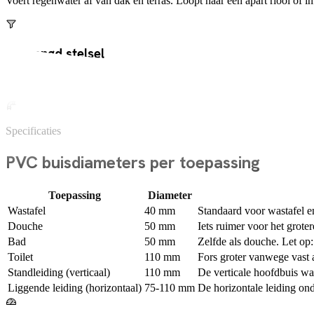
Voert regenwater af van dak en terras. Loopt naar een apart riool of in
Gemengd stelsel
In oudere wijken gaan huishoudelijk water en regenwater via dezelfd
Specificaties
PVC buisdiameters per toepassing
Toepassing
Diameter
Wastafel
40 mm
Standaard voor wastafel en
Douche
50 mm
Iets ruimer voor het grot
Bad
50 mm
Zelfde als douche. Let op: 
Toilet
110 mm
Fors groter vanwege vast a
Standleiding (verticaal)
110 mm
De verticale hoofdbuis wa
Liggende leiding (horizontaal)
75-110 mm
De horizontale leiding ond