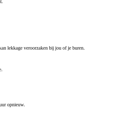
t.
kan lekkage veroorzaken bij jou of je buren.
e.
 uur opnieuw.