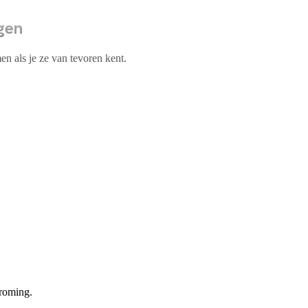
gen
n als je ze van tevoren kent.
roming.