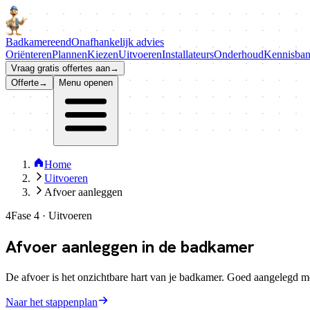
Badkamer
eend
Onafhankelijk advies
Oriënteren
Plannen
Kiezen
Uitvoeren
Installateurs
Onderhoud
Kennisba
Vraag gratis offertes aan
→
Offerte
→
Menu openen
Home
Uitvoeren
Afvoer aanleggen
4
Fase 4 · Uitvoeren
Afvoer
aanleggen
in de badkamer
De afvoer is het onzichtbare hart van je badkamer. Goed aangelegd mer
Naar het stappenplan