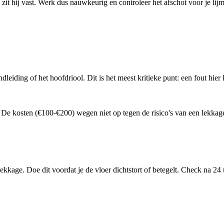
zit hij vast. Werk dus nauwkeurig en controleer het afschot voor je lijm
iding of het hoofdriool. Dit is het meest kritieke punt: een fout hier 
n. De kosten (€100-€200) wegen niet op tegen de risico's van een lekkag
lekkage. Doe dit voordat je de vloer dichtstort of betegelt. Check na 24
ok kleine. Test ook met een volle wasbak die je in een keer leegtrekt.