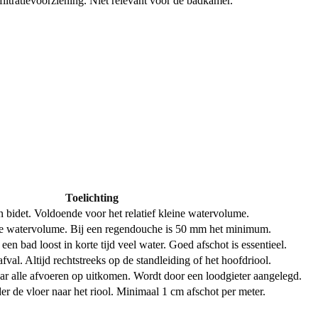
filtratievoorziening. Niet relevant voor de badkamer.
e buis. Bij een verbouwing mag je hier gewoon op aansluiten.
Toelichting
 bidet. Voldoende voor het relatief kleine watervolume.
ere watervolume. Bij een regendouche is 50 mm het minimum.
een bad loost in korte tijd veel water. Goed afschot is essentieel.
fval. Altijd rechtstreeks op de standleiding of het hoofdriool.
ar alle afvoeren op uitkomen. Wordt door een loodgieter aangelegd.
er de vloer naar het riool. Minimaal 1 cm afschot per meter.