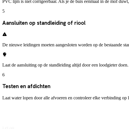
PVC lijm is niet corrigeerbaar. Als je de buis eenmaal in de mof duwt, 
5
Aansluiten op standleiding of riool
De nieuwe leidingen moeten aangesloten worden op de bestaande standle
Laat de aansluiting op de standleiding altijd door een loodgieter doe
6
Testen en afdichten
Laat water lopen door alle afvoeren en controleer elke verbinding op 
Leg keukenpapier onder elke verbinding. Druppels zie je dan direct, o
Let op