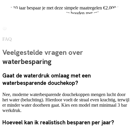
Over 10 jaar bespaar je met deze simpele maatregelen €2.000 tot
€3.500. En dat is zonder rekening te houden met stijgende water- en
energieprijzen.
FAQ
Veelgestelde vragen over
waterbesparing
Gaat de waterdruk omlaag met een
waterbesparende douchekop?
Nee, moderne waterbesparende douchekoppen mengen lucht door
het water (beluchting). Hierdoor voelt de straal even krachtig, terwijl
er minder water doorheen gaat. Kies een model met minimaal 3 bar
werkdruk.
Hoeveel kan ik realistisch besparen per jaar?