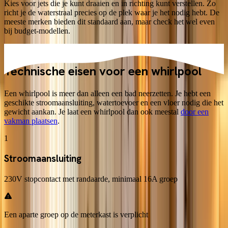
Kies voor jets die je kunt draaien en in richting kunt verstellen. Zo
richt je de waterstraal precies op de plek waar je het nodig hebt. De
meeste merken bieden dit standaard aan, maar check het wel even
bij budget-modellen.
Installatie
Technische eisen voor een
whirlpool
Een whirlpool is meer dan alleen een bad neerzetten. Je hebt een
geschikte stroomaansluiting, watertoevoer en een vloer nodig die het
gewicht aankan. Je laat een whirlpool dan ook meestal
door een
vakman plaatsen
.
1
Stroomaansluiting
230V stopcontact met randaarde, minimaal 16A groep
Een aparte groep op de meterkast is verplicht