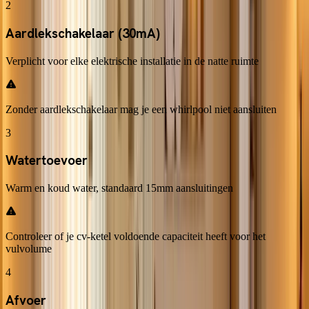
2
Aardlekschakelaar (30mA)
Verplicht voor elke elektrische installatie in de natte ruimte
Zonder aardlekschakelaar mag je een whirlpool niet aansluiten
3
Watertoevoer
Warm en koud water, standaard 15mm aansluitingen
Controleer of je cv-ketel voldoende capaciteit heeft voor het
vulvolume
4
Afvoer