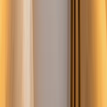
Oriënteren
Stijl quiz
Moderne badkamer
Luxe badkamer
Scandinavisch
Plannen
Wat kost mijn badkamer?
Hoeveel tegels nodig?
Welke ventilatie?
Budget verdelen
Kiezen
Sanitair
Tegels
Uitvoeren
Badkamer verbouwen
Offerte aanvragen