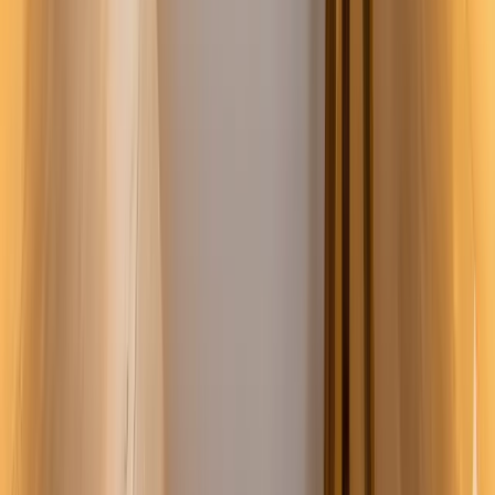
Installateurs
Badkamerinstallateurs vergelijken
Vraag gratis offertes aan
Info
Over ons
Contact
Privacy
Badkamerinstallateurs per provincie
Drenthe
Flevoland
Friesland
Gelderland
Groningen
Limburg
Noord-Brabant
Noord-Holland
Overijssel
Utrecht
Zeeland