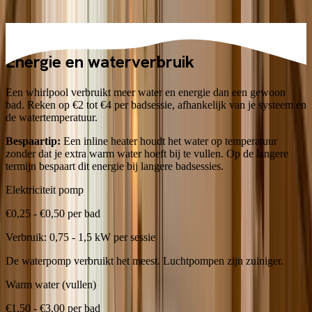
persoonlijke indicatie.
Energie en waterverbruik
Een whirlpool verbruikt meer water en energie dan een gewoon
bad. Reken op €2 tot €4 per badsessie, afhankelijk van je systeem en
de watertemperatuur.
Bespaartip:
Een inline heater houdt het water op temperatuur
zonder dat je extra warm water hoeft bij te vullen. Op de langere
termijn bespaart dit energie bij langere badsessies.
Elektriciteit pomp
€0,25 - €0,50 per bad
Verbruik:
0,75 - 1,5 kW per sessie
De waterpomp verbruikt het meest. Luchtpompen zijn zuiniger.
Warm water (vullen)
€1,50 - €3,00 per bad