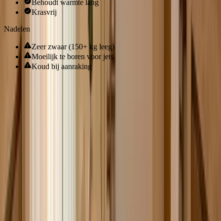
Behoudt warmte lang
Krasvrij
Nadelen
Zeer zwaar (150+ kg leeg)
Moeilijk te boren voor jets
Koud bij aanraking
Wat kost een whirlpool bad
Whirlpool bad (basis, 6 jets)
€
1.500
- €
3.000
Whirlpool bad (midden, 8-10 jets)
€
3.000
- €
6.000
Whirlpool bad (luxe, 12+ jets, combi)
€
6.000
- €
12.000
Installatie (loodgieter + elektricien)
€
500
- €
1.500
Elektrische aansluiting (aparte groep)
€
150
- €
400
Ombouw / betegeling
€
300
- €
1.200
Totaal (midden, geïnstalleerd)
€3.950 - €9.100
Prijzen zijn indicatief en gebaseerd op gangbare winkelprijzen in
2026. De werkelijke kosten hangen af van het merk, het aantal jets
en je specifieke situatie.
Gebruik onze kostencalculator
voor een