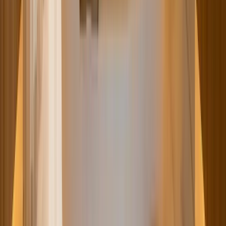
Draai het systeem regelmatig
Gebruik je de whirlpool een week niet? Vul het bad en laat het
systeem toch 5 minuten draaien. Stilstaand water in leidingen is een
voedingsbodem voor bacteriën.
Geen badschuim in de jets
Badschuim, badolie en badzout verstopten de jets en leidingen.
Gebruik alleen producten die specifiek geschikt zijn voor
whirlpools.
Biofilm voorkomen
Biofilm is een slijmlaag van bacteriën in de leidingen. Regelmatig
desinfecteren met een speciaal whirlpool reinigingsmiddel voorkomt
dit.