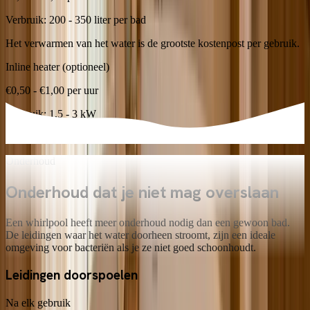
Verbruik:
200 - 350 liter per bad
Het verwarmen van het water is de grootste kostenpost per gebruik.
Inline heater (optioneel)
€0,50 - €1,00 per uur
Verbruik:
1,5 - 3 kW
Houdt het water op temperatuur tijdens langere sessies.
Onderhoud
Onderhoud dat je niet mag
overslaan
Een whirlpool heeft meer onderhoud nodig dan een gewoon bad.
De leidingen waar het water doorheen stroomt, zijn een ideale
omgeving voor bacteriën als je ze niet goed schoonhoudt.
Leidingen doorspoelen
Na elk gebruik