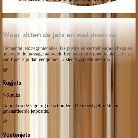
Sommige leveranciers bieden een bezorgscan aan om problemen te
voorkomen.
Jets
Waar zitten de jets en wat doen ze
Het aantal jets zegt niet alles. De positie en verstelbaarheid bepalen
hoe goed de massage aanvoelt. Een bad met 6 goed geplaatste jets
kan fijner zijn dan eentje met 12 slecht gepositioneerde.
Rugjets
4-6 stuks
Gericht op de lage rug en schouders. De meest gebruikte en
gewaardeerde jetpositie.
Voetenjets