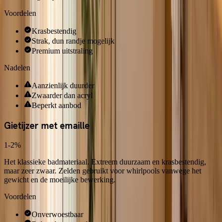
Voordelen
Krasbestendig
Strak, dun randje mogelijk
Premium uitstraling
Nadelen
Aanzienlijk duurder
Zwaarder dan acryl
Beperkt aanbod
Gietijzer met emaille
1-2%
Het klassieke badmateriaal. Extreem duurzaam en krasbestendig,
maar zeer zwaar. Zelden gebruikt voor whirlpools vanwege het
gewicht en de moeilijke bewerking.
Voordelen
Onverwoestbaar