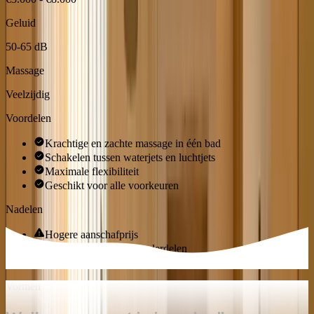
Geluid
50-65 dB
Massage
Veelzijdig
Voordelen
Krachtige en zachte massage in één bad
Schakelen tussen waterjets en luchtjets
Maximale flexibiliteit
Geschikt voor alle voorkeuren
Nadelen
Hogere aanschafprijs
Meer techniek, meer onderdelen
Onderhoud van beide systemen nodig
Vormen