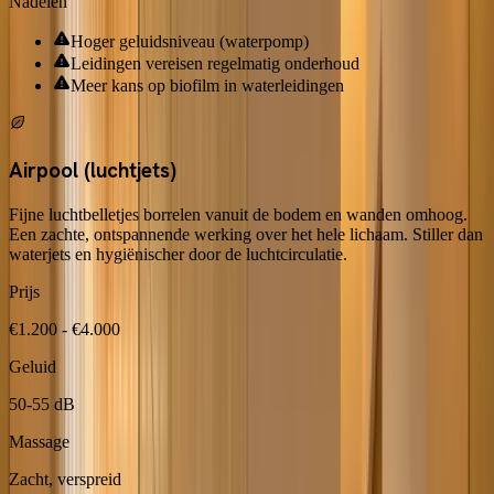
Nadelen
Hoger geluidsniveau (waterpomp)
Leidingen vereisen regelmatig onderhoud
Meer kans op biofilm in waterleidingen
Airpool (luchtjets)
Fijne luchtbelletjes borrelen vanuit de bodem en wanden omhoog.
Een zachte, ontspannende werking over het hele lichaam. Stiller dan
waterjets en hygiënischer door de luchtcirculatie.
Prijs
€1.200 - €4.000
Geluid
50-55 dB
Massage
Zacht, verspreid