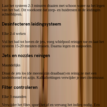
Laat het systeem 2-3 minuten draaien met schoon water na het legen
van het bad. Dit voorkomt dat zeep- en huidresten in de leidingen
achterblijven.
Desinfecteren leidingsysteem
Elke 2-4 weken
Vul het bad tot boven de jets, voeg whirlpool reiniger toe en laat het
systeem 15-20 minuten draaien. Daarna legen en naspoelen.
Jets en nozzles reinigen
Maandelijks
Draai de jets los (de meeste zijn draaibaar) en reinig ze met een
tandenborstel en azijn. Kalkafzettingen verwijder je met citroenzuur.
Filter controleren
Elke 3 maanden
Verwijder het filter, spoel het af en vervang het indien nodig. Een