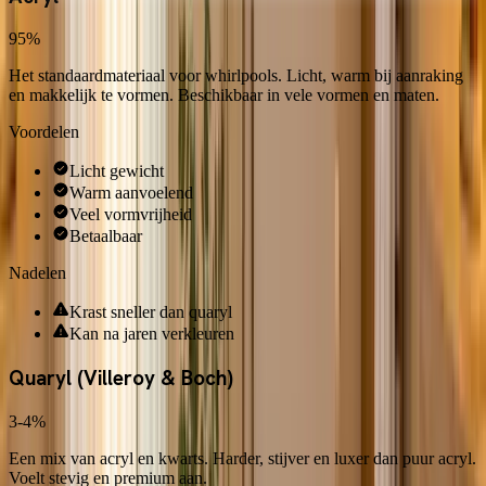
95%
Het standaardmateriaal voor whirlpools. Licht, warm bij aanraking
en makkelijk te vormen. Beschikbaar in vele vormen en maten.
Voordelen
Licht gewicht
Warm aanvoelend
Veel vormvrijheid
Betaalbaar
Nadelen
Krast sneller dan quaryl
Kan na jaren verkleuren
Quaryl (Villeroy & Boch)
3-4%
Een mix van acryl en kwarts. Harder, stijver en luxer dan puur acryl.
Voelt stevig en premium aan.