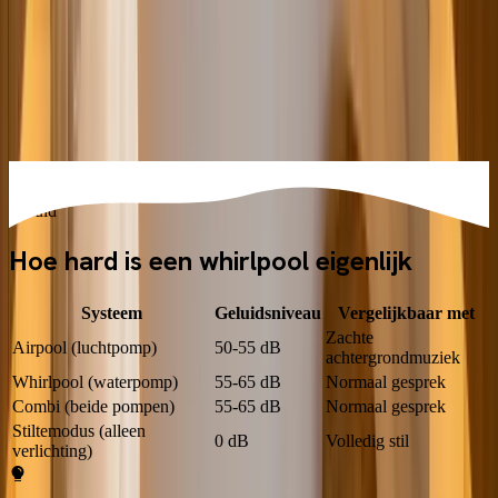
Watertemperatuur max 37-38°C
Warmer dan 38°C bevordert bacteriegroei en is bovendien niet
gezond voor je hart en bloedsomloop. Hou het lekker warm, niet
heet.
Geluid
Hoe hard is een whirlpool eigenlijk
Systeem
Geluidsniveau
Vergelijkbaar met
Zachte
Airpool (luchtpomp)
50-55 dB
achtergrondmuziek
Whirlpool (waterpomp)
55-65 dB
Normaal gesprek
Combi (beide pompen)
55-65 dB
Normaal gesprek
Stiltemodus (alleen
0 dB
Volledig stil
verlichting)