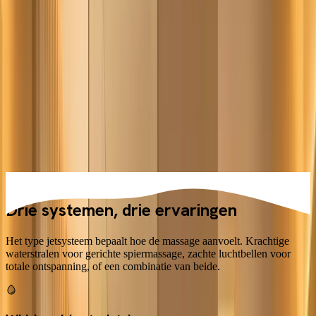
Vraag offertes aan
Een whirlpool in je eigen badkamer klinkt als pure luxe, en dat is het
ook. Maar het is wel luxe die steeds betaalbaarder wordt. Waar je
vroeger al snel €10.000+ kwijt was, koop je tegenwoordig een
degelijke whirlpool vanaf €1.500. Het verschil zit in het type
systeem, het aantal jets en de afwerking.
In deze gids leggen we het verschil uit tussen waterjets en luchtjets,
helpen we je de juiste maat kiezen en geven we eerlijk advies over
onderhoud. Want dat laatste vergeten veel kopers, en dan wordt die
relaxte badervaring al snel een stuk minder ontspannen.
Systemen
Drie systemen, drie
ervaringen
Het type jetsysteem bepaalt hoe de massage aanvoelt. Krachtige
waterstralen voor gerichte spiermassage, zachte luchtbellen voor
totale ontspanning, of een combinatie van beide.