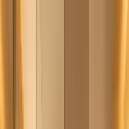
Badkamer
eend
Onafhankelijk advies
Oriënteren
Plannen
Kiezen
Uitvoeren
Installateurs
Onderhoud
Kennisba
Vraag gratis offertes aan
→
Offerte
→
Menu openen
Home
Sanitair kiezen
Whirlpool of bubbelbad
Sanitair kiezen
Whirlpool bad
kiezen
Waterjets, luchtjets of een combi? Ontdek welk systeem bij jou past,
wat het kost en waar je op moet letten bij afmetingen, onderhoud en
installatie.