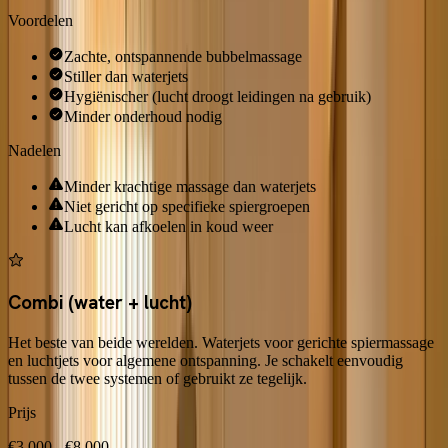
Voordelen
Zachte, ontspannende bubbelmassage
Stiller dan waterjets
Hygiënischer (lucht droogt leidingen na gebruik)
Minder onderhoud nodig
Nadelen
Minder krachtige massage dan waterjets
Niet gericht op specifieke spiergroepen
Lucht kan afkoelen in koud weer
Combi (water + lucht)
Het beste van beide werelden. Waterjets voor gerichte spiermassage
en luchtjets voor algemene ontspanning. Je schakelt eenvoudig
tussen de twee systemen of gebruikt ze tegelijk.
Prijs
€3.000 - €8.000