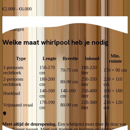
€2.000 - €6.000
Afmetingen
Welke maat whirlpool heb je nodig
Min.
Type
Lengte
Breedte
Inhoud
ruimte
1-persoons
150-170
180-220
70-75 cm
170 × 90 cm
rechthoek
cm
liter
2-persoons
180-200
250-350
220 × 110
80-90 cm
rechthoek
cm
liter
cm
140-160
140-160
250-400
160 × 160
Hoekbad
cm
cm
liter
cm
170-190
220-300
210 × 120
Vrijstaand ovaal
80-90 cm
cm
liter
cm
Meet altijd de deuropening.
Een whirlpool moet door de deur van
je badkamer passen. Meet ook trappen en bochten op de route.