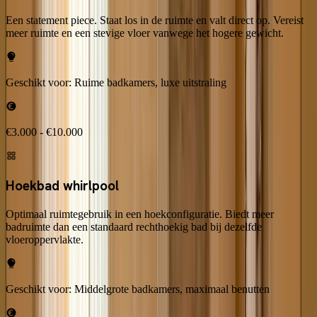
Een statement piece. Staat los in de ruimte en valt direct op. Vereist
meer ruimte en een stevige vloer vanwege het hogere gewicht.
Geschikt voor:
Ruime badkamers, luxe uitstraling
€3.000 - €10.000
Hoekbad whirlpool
Optimaal ruimtegebruik in een hoekconfiguratie. Biedt meer
badruimte dan een standaard rechthoekig bad bij dezelfde
vloeroppervlakte.
Geschikt voor:
Middelgrote badkamers, maximaal benutten