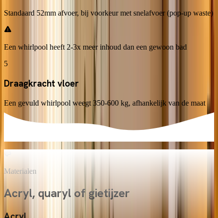
Standaard 52mm afvoer, bij voorkeur met snelafvoer (pop-up waste)
Een whirlpool heeft 2-3x meer inhoud dan een gewoon bad
5
Draagkracht vloer
Een gevuld whirlpool weegt 350-600 kg, afhankelijk van de maat
Laat de vloer controleren, vooral op verdiepingen en zolders
Materialen
Acryl, quaryl of gietijzer
Acryl