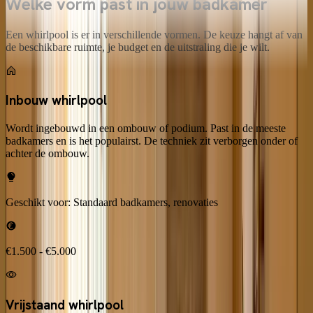
Welke vorm past in jouw badkamer
Een whirlpool is er in verschillende vormen. De keuze hangt af van
de beschikbare ruimte, je budget en de uitstraling die je wilt.
Inbouw whirlpool
Wordt ingebouwd in een ombouw of podium. Past in de meeste
badkamers en is het populairst. De techniek zit verborgen onder of
achter de ombouw.
Geschikt voor:
Standaard badkamers, renovaties
€1.500 - €5.000
Vrijstaand whirlpool