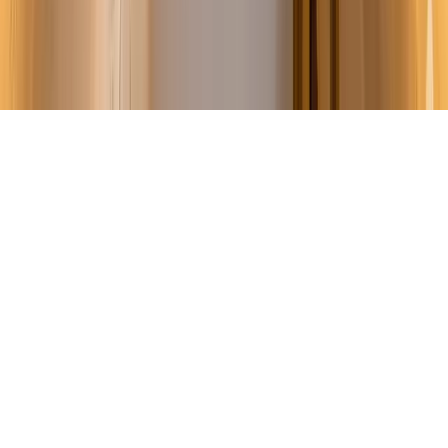
Zuid-Holland
© 2026 Badkamereend.nl, alle rechten voorbehouden ·
Privacy
Gemaakt door
Vizibly