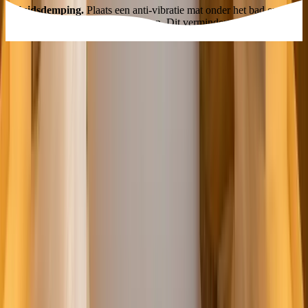
Geluidsdemping.
Plaats een anti-vibratie mat onder het bad en
gebruik flexibele slangaansluitingen. Dit vermindert trillingen en
geluid aanzienlijk, vooral bij waterpompen.
Whirlpool laten plaatsen?
Vergelijk installateurs uit de buurt op hun echte Google-reviews, of
vraag vrijblijvend en gratis offertes aan voor jouw whirlpool.
Vergelijk installateurs
Vraag offertes aan
Vakmensen vergeleken op hun echte Google-reviews.
Direct kijken in je regio:
installateurs in
Utrecht
,
installateurs in
Nijmegen
,
installateurs in
Rotterdam
.
Bekijk ook