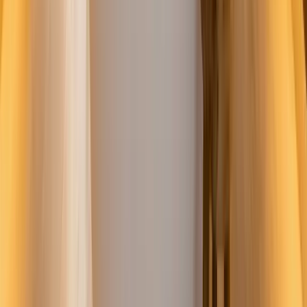
Meer over badkamers
Volgende stap
Gratis offerte aanvragen
Bad
Kiezen
Vrijstaand bad
Kiezen
Bad materialen
Kiezen
Badkamer
eend
Onafhankelijk advies
Geen webshop, geen verborgen agenda. Gewoon eerlijk advies
voor jouw badkamerproject.