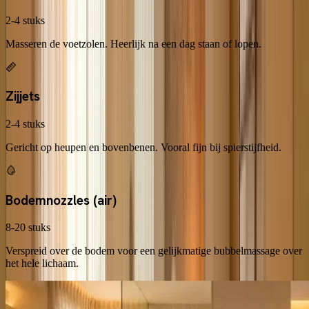
2-4 stuks
Masseren de voetzolen. Heerlijk na een dag staan of lopen.
Zijjets
2-4 stuks
Gericht op heupen en bovenbenen. Vooral fijn bij spierstijfheid.
Bodemnozzles (air)
8-20 stuks
Verspreid over de bodem voor een gelijkmatige bubbelmassage over
het hele lichaam.